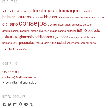
ETIQUETAS
autoestima
autoimagen
actriz
actuación
arte
balnearios
bellezas naturales
bicicleta
beneficios
caminadoras
carreras
cascadas
cerveza
consejos
ciclismo
correr
decoración
derechos de autor
estilo
etiqueta
determinación
disciplina
diseño
diversión
día de campo
editorial
felicidad
gimnasio
habilidades
moda
legal
modelaje
modelo
nadar
piel
productos
salud
pantone
rose quartz
rutina
sentimiento
serenity
tenis
trabajo
vocación
CONTACTO
222-2112303
contacto@selfimagen.com
Previa cita indispensable.
REDES SOCIALES
View
View
View
View
View
View
selfimagen’s
selfimagen’s
selfimagen’s
selfimagen’s
selfimagen’s
selfimagen’s