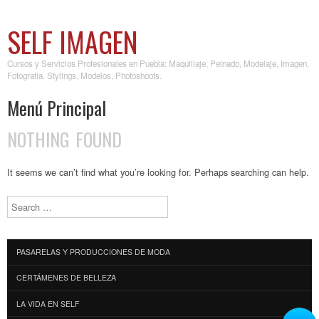
SELF IMAGEN
Cursos y Servicios Profesionales en Puebla: Maquillaje, Peinado, Modelaje, Imagen,
Fotografía. Stylings, Modelos, Photoshoots.
Menú Principal
NOTHING FOUND
Skip to content
It seems we can’t find what you’re looking for. Perhaps searching can help.
Search
PASARELAS Y PRODUCCIONES DE MODA
CERTÁMENES DE BELLEZA
LA VIDA EN SELF