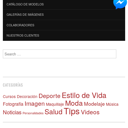
CATÁLOGO DE MODELOS
GALERÍAS DE IMÁGENES
COLABORADORES
NUESTROS CLIENTES
Search
CATEGORÍAS
Estilo de Vida
Deporte
Cursos
Decoración
Moda
Imagen
Modelaje
Fotografía
Maquillaje
Música
Tips
Salud
Videos
Noticias
Personalidades