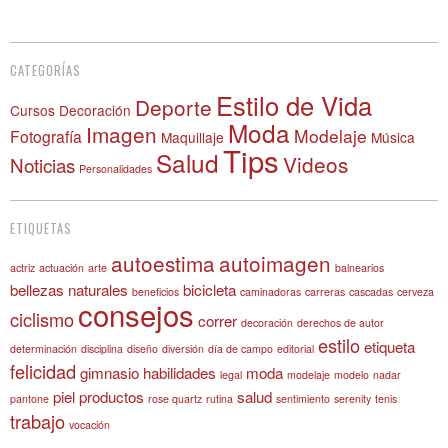
CATEGORÍAS
Estilo de Vida
Deporte
Cursos
Decoración
Moda
Imagen
Modelaje
Fotografía
Maquillaje
Música
Tips
Salud
Videos
Noticias
Personalidades
ETIQUETAS
autoestima
autoimagen
actriz
actuación
arte
balnearios
bellezas naturales
bicicleta
beneficios
caminadoras
carreras
cascadas
cerveza
consejos
ciclismo
correr
decoración
derechos de autor
estilo
etiqueta
determinación
disciplina
diseño
diversión
día de campo
editorial
felicidad
gimnasio
habilidades
moda
legal
modelaje
modelo
nadar
piel
productos
salud
pantone
rose quartz
rutina
sentimiento
serenity
tenis
trabajo
vocación