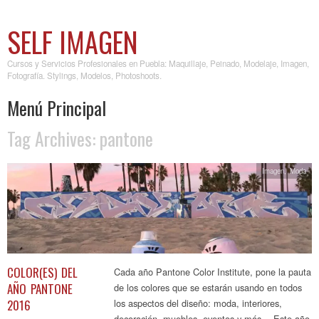
SELF IMAGEN
Cursos y Servicios Profesionales en Puebla: Maquillaje, Peinado, Modelaje, Imagen,
Fotografía. Stylings, Modelos, Photoshoots.
Menú Principal
Tag Archives:
pantone
Skip to content
Imagen
,
Moda
COLOR(ES) DEL
Cada año Pantone Color Institute, pone la pauta
AÑO PANTONE
de los colores que se estarán usando en todos
2016
los aspectos del diseño: moda, interiores,
decoración, muebles, eventos y más… Este año