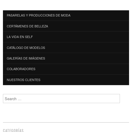
Facebook
Twitter
Pinterest
WhatsApp
(Opens
(Opens
(Opens
(Opens
in
in
in
in
new
new
new
new
window)
window)
window)
window)
PASARELAS Y PRODUCCIONES DE MODA
CERTÁMENES DE BELLEZA
LA VIDA EN SELF
CATÁLOGO DE MODELOS
GALERÍAS DE IMÁGENES
COLABORADORES
NUESTROS CLIENTES
Search
CATEGORÍAS