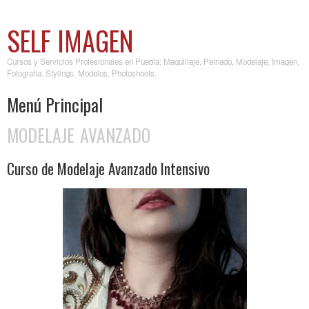
SELF IMAGEN
Cursos y Servicios Profesionales en Puebla: Maquillaje, Peinado, Modelaje, Imagen,
Fotografía. Stylings, Modelos, Photoshoots.
Menú Principal
MODELAJE AVANZADO
Skip to content
Curso de Modelaje Avanzado Intensivo