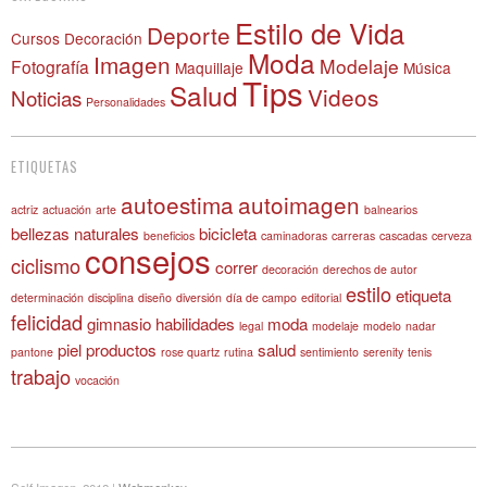
Estilo de Vida
Deporte
Cursos
Decoración
Moda
Imagen
Modelaje
Fotografía
Maquillaje
Música
Tips
Salud
Videos
Noticias
Personalidades
ETIQUETAS
autoestima
autoimagen
actriz
actuación
arte
balnearios
bellezas naturales
bicicleta
beneficios
caminadoras
carreras
cascadas
cerveza
consejos
ciclismo
correr
decoración
derechos de autor
estilo
etiqueta
determinación
disciplina
diseño
diversión
día de campo
editorial
felicidad
gimnasio
habilidades
moda
legal
modelaje
modelo
nadar
piel
productos
salud
pantone
rose quartz
rutina
sentimiento
serenity
tenis
trabajo
vocación