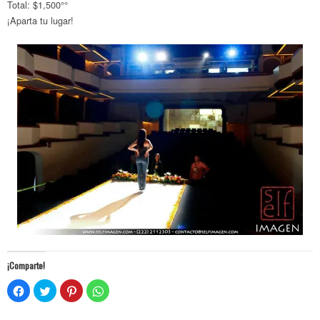
Total: $1,500°°
¡Aparta tu lugar!
¡Comparte!
Click
Click
Click
Click
to
to
to
to
share
share
share
share
on
on
on
on