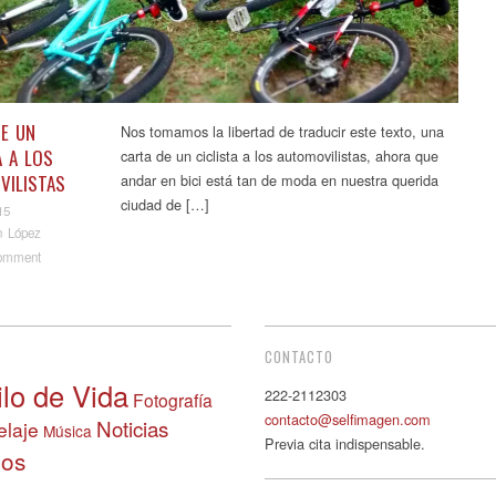
E UN
Nos tomamos la libertad de traducir este texto, una
A A LOS
carta de un ciclista a los automovilistas, ahora que
VILISTAS
andar en bici está tan de moda en nuestra querida
ciudad de […]
15
n López
omment
t navigation
CONTACTO
ilo de Vida
222-2112303
Fotografía
contacto@selfimagen.com
Noticias
laje
Música
Previa cita indispensable.
eos