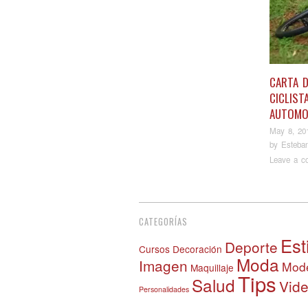
CARTA D
CICLIST
AUTOMO
May 8, 20
by
Esteba
Leave a c
Pos
CATEGORÍAS
Est
Deporte
Cursos
Decoración
Moda
Imagen
Mode
Maquillaje
Tips
Salud
Vid
Personalidades