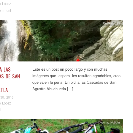
n López
omment
Deporte
,
Tips
 A LAS
Este es un post un poco largo y con muchas
AS DE SAN
imágenes que -espero- les resulten agradables, creo
N
que valen la pena. En bici a las Cascadas de San
Agustín Ahuehuetla […]
ETLA
30, 2015
n López
t
Deporte
,
Noticias