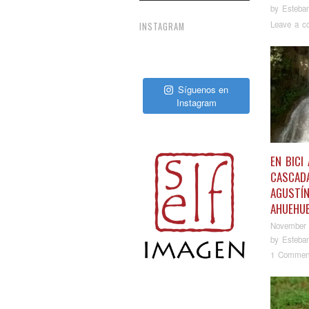
by
Esteba
Leave a c
INSTAGRAM
Síguenos en
Instagram
EN BICI
CASCAD
AGUSTÍ
AHUEHU
November 
by
Esteba
1 Commen