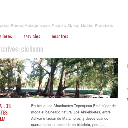
illaje, Peinado, Modelaje, Imagen, Fotografía. Stylings, Modelos, Photoshoots.
alleres
servicios
nosotros
rchives:
ciclismo
Deporte
 A LOS
En bici a Los Ahuehuetes Tepeojuma Está súper de
ETES
moda el balneario natural Los Ahuehuetes, entre
UMA
Atlixco e Izúcar de Matamoros, y desde cuando
quería hacer el recorrido en bicicleta, pero […]
16