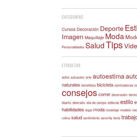
CATEGORÍAS
Est
Deporte
Cursos
Decoración
Moda
Imagen
Mode
Maquillaje
Tips
Salud
Vid
Personalidades
ETIQUETAS
autoestima
aut
actriz
actuación
arte
naturales
bicicleta
beneficios
caminadoras
c
consejos
correr
decoración
derec
estilo
e
diseño
diversión
día de campo
editorial
habilidades
moda
legal
modelaje
modelo
na
trabaj
salud
rutina
sentimiento
serenity
tenis