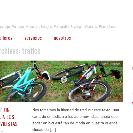
illaje, Peinado, Modelaje, Imagen, Fotografía. Stylings, Modelos, Photoshoots.
alleres
servicios
nosotros
rchives:
tráfico
Deporte
,
Noticias
E UN
Nos tomamos la libertad de traducir este texto, una
A A LOS
carta de un ciclista a los automovilistas, ahora que
VILISTAS
andar en bici está tan de moda en nuestra querida
ciudad de […]
15