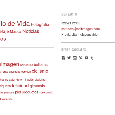
CONTACTO
ilo de Vida
222-2112303
Fotografía
contacto@selfimagen.com
Noticias
laje
Música
Previa cita indispensable.
eos
REDES SOCIALES
View
View
View
View
View
View
selfimagen’s
selfimagen’s
selfimagen’s
selfimagen’s
selfimagen’s
selfimagen’s
oimagen
bellezas
balnearios
profile
profile
profile
profile
profile
profile
ciclismo
on
on
on
on
on
on
arreras
cascadas
cerveza
Facebook
Twitter
Instagram
Pinterest
YouTube
Tumblr
hos de autor
determinación
disciplina
felicidad
tiqueta
gimnasio
piel
productos
dar
pantone
rose quartz
o
vocación