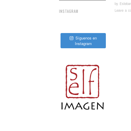
by
Esteba
Leave a c
INSTAGRAM
Pos
Síguenos en
Instagram