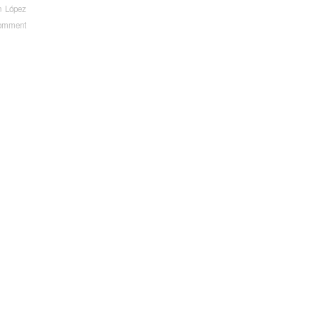
n López
omment
t navigation