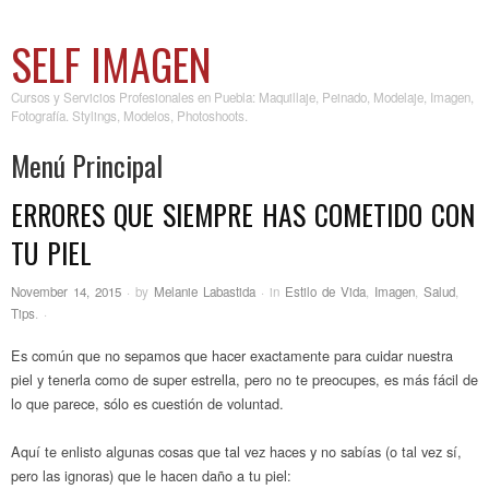
SELF IMAGEN
Cursos y Servicios Profesionales en Puebla: Maquillaje, Peinado, Modelaje, Imagen,
Fotografía. Stylings, Modelos, Photoshoots.
Menú Principal
ERRORES QUE SIEMPRE HAS COMETIDO CON
Skip to content
TU PIEL
November 14, 2015
·
by
Melanie Labastida
·
in
Estilo de Vida
,
Imagen
,
Salud
,
Tips
.
·
Es común que no sepamos que hacer exactamente para cuidar nuestra
piel y tenerla como de super estrella, pero no te preocupes, es más fácil de
lo que parece, sólo es cuestión de voluntad.
Aquí te enlisto algunas cosas que tal vez haces y no sabías (o tal vez sí,
pero las ignoras) que le hacen daño a tu piel: