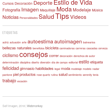
Estilo de Vida
Deporte
Cursos
Decoración
Moda
Imagen
Modelaje
Fotografía
Maquillaje
Música
Tips
Salud
Videos
Noticias
Personalidades
ETIQUETAS
autoestima
autoimagen
actriz
actuación
arte
balnearios
bellezas naturales
bicicleta
beneficios
caminadoras
carreras
cascadas
cerveza
consejos
ciclismo
correr
decoración
derechos de autor
estilo
etiqueta
determinación
disciplina
diseño
diversión
día de campo
editorial
felicidad
gimnasio
habilidades
moda
legal
modelaje
modelo
nadar
piel
productos
salud
pantone
rose quartz
rutina
sentimiento
serenity
tenis
trabajo
vocación
Self Imagen, 2018 |
Webmonkey