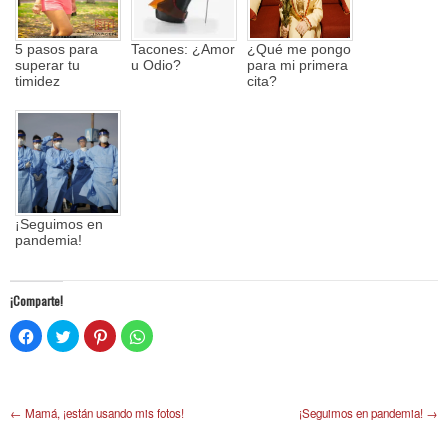
5 pasos para
Tacones: ¿Amor
¿Qué me pongo
superar tu
u Odio?
para mi primera
timidez
cita?
¡Seguimos en
pandemia!
¡Comparte!
Click
Click
Click
Click
to
to
to
to
share
share
share
share
on
on
on
on
Facebook
Twitter
Pinterest
WhatsApp
(Opens
(Opens
(Opens
(Opens
in
in
in
in
Post navigation
←
Mamá, ¡están usando mis fotos!
¡Seguimos en pandemia!
→
new
new
new
new
window)
window)
window)
window)