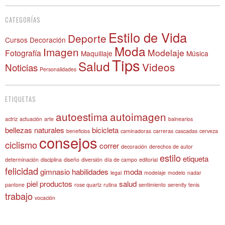
CATEGORÍAS
Estilo de Vida
Deporte
Cursos
Decoración
Moda
Imagen
Modelaje
Fotografía
Maquillaje
Música
Tips
Salud
Videos
Noticias
Personalidades
ETIQUETAS
autoestima
autoimagen
actriz
actuación
arte
balnearios
bellezas naturales
bicicleta
beneficios
caminadoras
carreras
cascadas
cerveza
consejos
ciclismo
correr
decoración
derechos de autor
estilo
etiqueta
determinación
disciplina
diseño
diversión
día de campo
editorial
felicidad
gimnasio
habilidades
moda
legal
modelaje
modelo
nadar
piel
productos
salud
pantone
rose quartz
rutina
sentimiento
serenity
tenis
trabajo
vocación