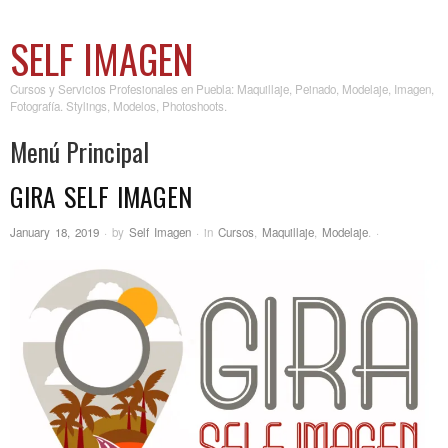
SELF IMAGEN
Cursos y Servicios Profesionales en Puebla: Maquillaje, Peinado, Modelaje, Imagen,
Fotografía. Stylings, Modelos, Photoshoots.
Menú Principal
GIRA SELF IMAGEN
Skip to content
January 18, 2019
·
by
Self Imagen
·
in
Cursos
,
Maquillaje
,
Modelaje
.
·